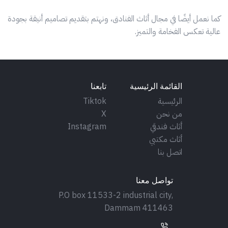
كما نعمل أيضًا في مجال أثاث الفنادق، ونهتم بتقديم تصاميم أنيقة بجودة
عالية تعكس الفخامة والتميز.
القائمة الرئيسية
تابعنا
الرئيسية
Tiktok
من نحن
X
أثاث فندقي
Instagram
أثاث مكتبي
اتصل بنا
تواصل معنا
P.O box 11533-2 industrial city,
Dammam 411463