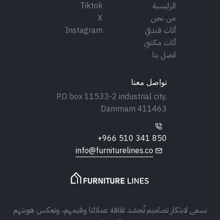
الرئيسية
Tiktok
من نحن
X
أثاث فندقي
Instagram
أثاث مكتبي
اتصل بنا
تواصل معنا
P.O box 11533-2 industrial city,
Dammam 411463
+966 510 341 850
info@furniturelines.co
نسعى لابتكار تصاميم تُجسّد ثقافة عملائنا وقيمهم، وتعكس هويتهم