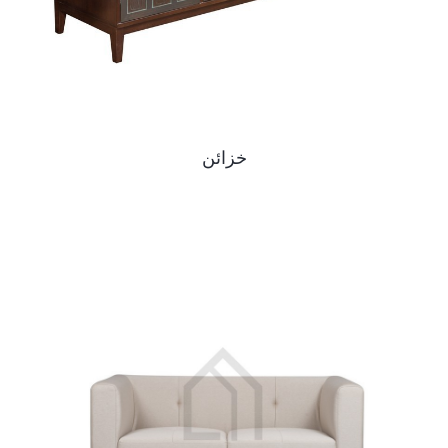
خزائن