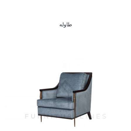
طاوله