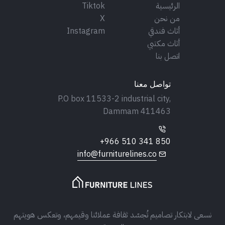
الرئيسية
Tiktok
من نحن
X
أثاث فندقي
Instagram
أثاث مكتبي
اتصل بنا
تواصل معنا
P.O box 11533-2 industrial city,
Dammam 411463
+966 510 341 850
info@furniturelines.co
نسعى لابتكار تصاميم تُجسّد ثقافة عملائنا وقيمهم، وتعكس هويتهم