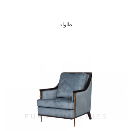
طاوله