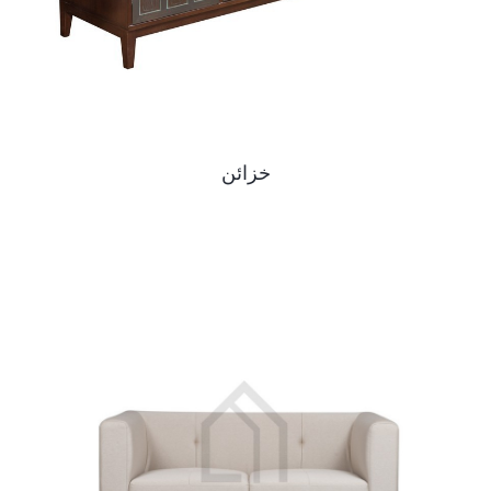
خزائن