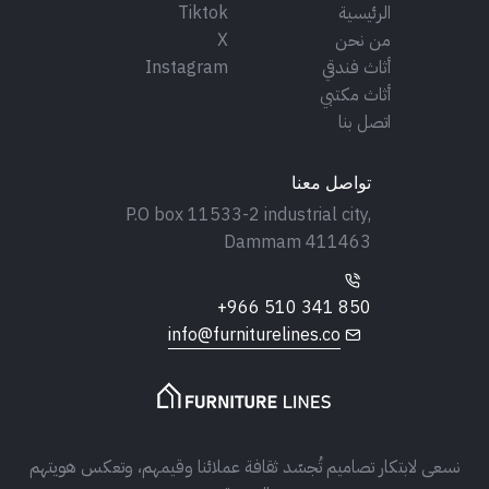
الرئيسية
Tiktok
من نحن
X
أثاث فندقي
Instagram
أثاث مكتبي
اتصل بنا
تواصل معنا
P.O box 11533-2 industrial city,
Dammam 411463
+966 510 341 850
info@furniturelines.co
نسعى لابتكار تصاميم تُجسّد ثقافة عملائنا وقيمهم، وتعكس هويتهم