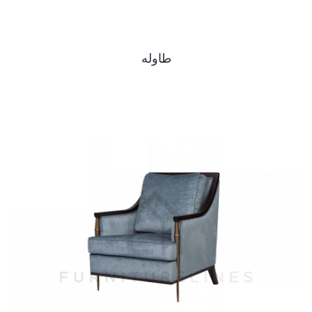
طاوله