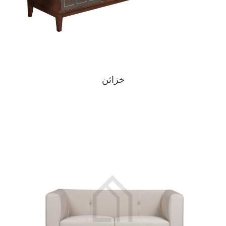
خزائن