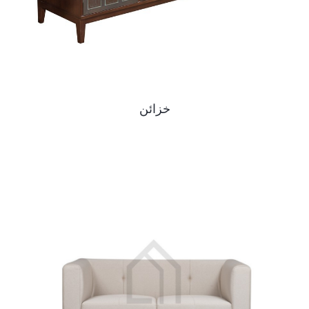
خزائن