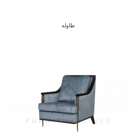
طاوله