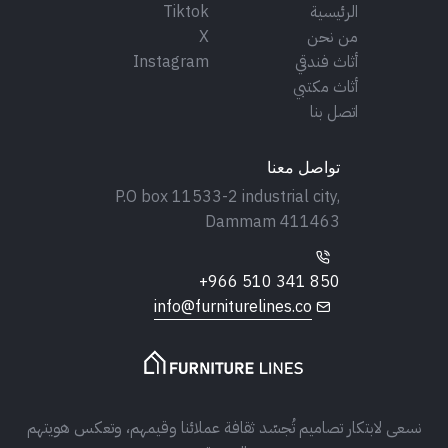
الرئيسية
Tiktok
من نحن
X
أثاث فندقي
Instagram
أثاث مكتبي
اتصل بنا
تواصل معنا
P.O box 11533-2 industrial city,
Dammam 411463
+966 510 341 850
info@furniturelines.co
نسعى لابتكار تصاميم تُجسّد ثقافة عملائنا وقيمهم، وتعكس هويتهم