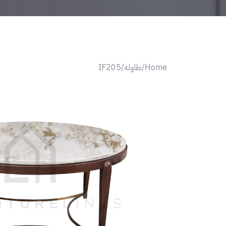
Home/
طاوله/
IF205
Next