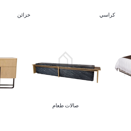
كراسي
خزائن
صالات طعام