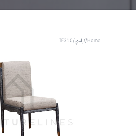
Home/
كراسي/
IF310
Next