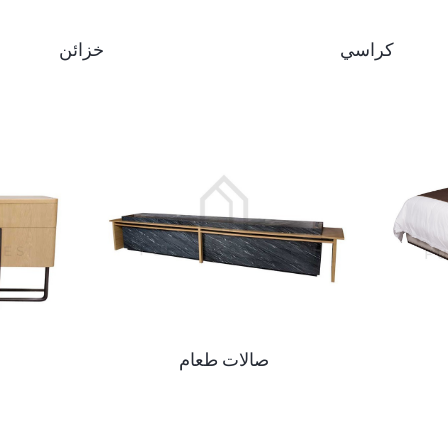
كراسي
خزائن
صالات طعام