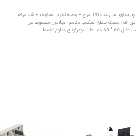
مكتب مدير، صناعة وطنية مقاوم للخدش، مع ملحق جانبي يحتوي على عدد (3) ادراج + وحدة تخزين مفتوحة + باب درفة
+ وفتحة لتخزين جهاز الكمبيوتر ، خشب مضغوط نوع ام دي اف ، سمك سطح المكتب 25مم ، ميلامين مضغوط من
 مقاوم للصدأ.