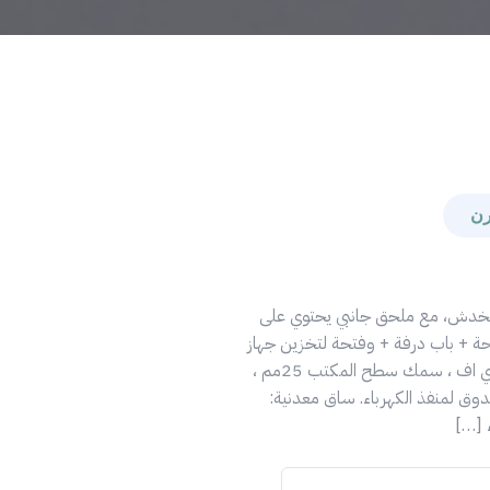
لخدش، مع ملحق جانبي يحتوي على
فتوحة + باب درفة + وفتحة لتخزين جهاز
الكمبيوتر ، خشب مضغوط نوع ام دي اف ، سمك سطح المكتب 25مم ،
ق لمنفذ الكهرباء. ساق معدنية: