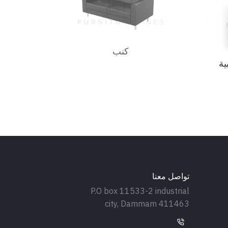
كنب
ية
تواصل معنا
P.O box 11533-2 industrial
city, Dammam 411463