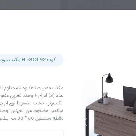
كود : FL-SOL92 مكتب مودرن
مكتب مدير، صناعة وطنية مقاوم ل
عدد (3) ادراج + وحدة تخزين م
ميلامين مضغوط من الجهتين، وصندو
مقطع مستطيل 60 * 30 مم. بطلاء […]
Previous