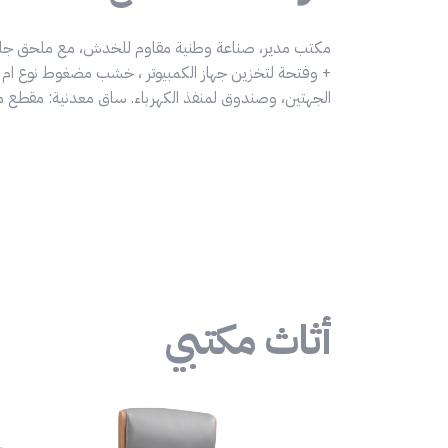
الجهتين، وصندوق لمنفذ الكهرباء. ساق معدنية: مقطع مستطيل 60 * 30 مم. بطلاء بودركوتنج
أثاث مكتبي