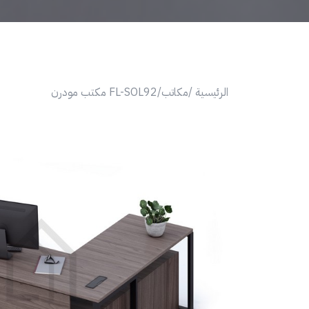
الرئيسية /
مكاتب/
FL-SOL92 مكتب مودرن
Next