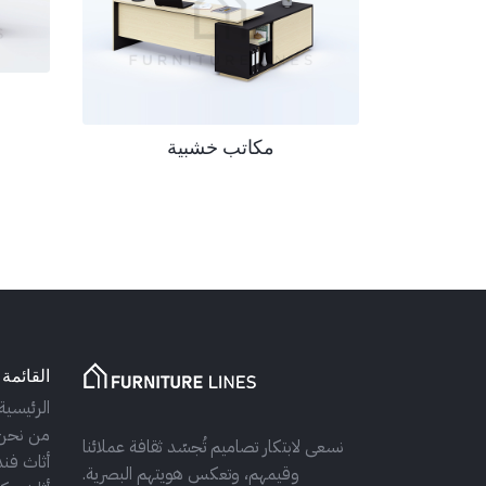
مكاتب خشبية
القائمة 
الرئيسية
من نحن
نسعى لابتكار تصاميم تُجسّد ثقافة عملائنا
أثاث فند
وقيمهم، وتعكس هويتهم البصرية.