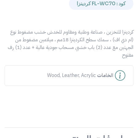
كود : FL-WC70 كردينزا
كردينزا للتخزين ، صناعة وطنية ومقاوم للخدش خشب مضغوط نوع
(ام دي اف) ، سمك سطح الكردينزا 18مم ، ميلامين مضغوط من
الجهتين مع عدد (2) باب خشبي مسحاب جودية عالية + عدد (1) رف
مفتوح
الخامات
Wood, Leather, Acrylic