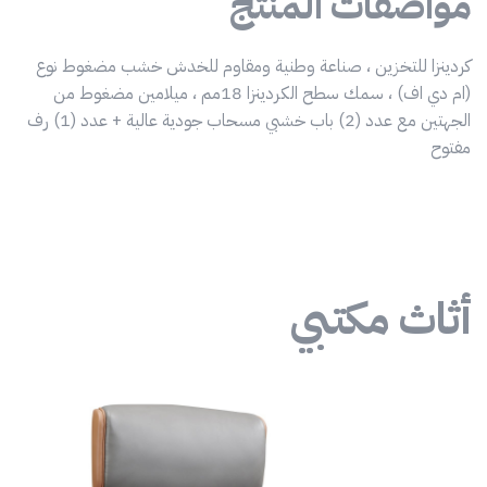
مواصفات المنتج
كردينزا للتخزين ، صناعة وطنية ومقاوم للخدش خشب مضغوط نوع
(ام دي اف) ، سمك سطح الكردينزا 18مم ، ميلامين مضغوط من
الجهتين مع عدد (2) باب خشبي مسحاب جودية عالية + عدد (1) رف
مفتوح
أثاث مكتبي