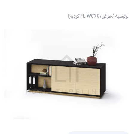
الرئيسية /
خزائن/
FL-WC70 كردينزا
revious
Next