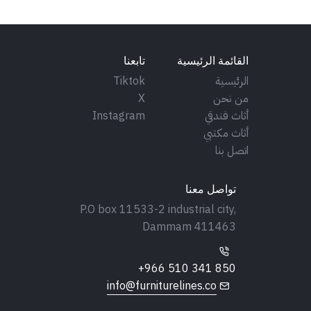
القائمة الرئيسية
تابعنا
الرئيسية
Tiktok
من نحن
X
أثاث فندقي
Instagram
أثاث مكتبي
اتصل بنا
تواصل معنا
P.O box 11533-2 industrial city,
Dammam 411463
+966 510 341 850
info@furniturelines.co