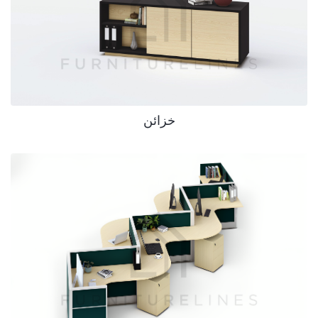
خزائن