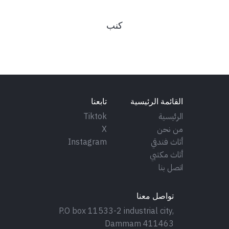
كنب
القائمة الرئيسية
تابعنا
الرئيسية
Tiktok
من نحن
X
أثاث فندقي
Instagram
أثاث مكتبي
اتصل بنا
تواصل معنا
P.O box 11533-2 industrial city,
Dammam 411463