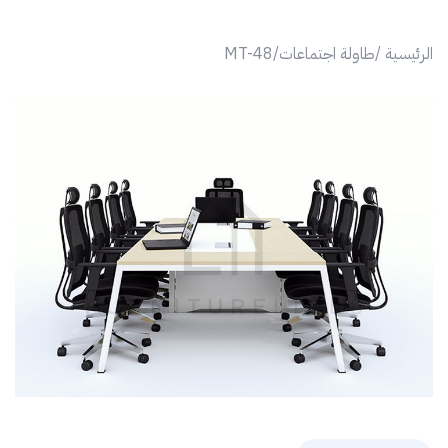
الرئيسية /
طاولة اجتماعات/
MT-48
revious
Next