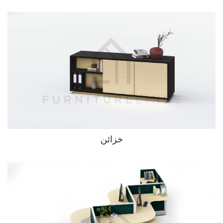
خزائن