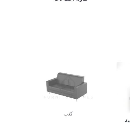
كنب
ية