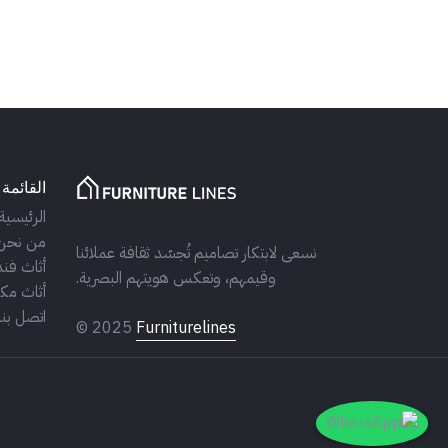
القائمة 
الرئيسية
من نحن
نسعى لابتكار تصاميم تُجسّد ثقافة عملائنا
أثاث فند
وقيمهم، وتعكس هويتهم البصرية.
أثاث مكت
اتصل بنا
© 2025
Furniturelines