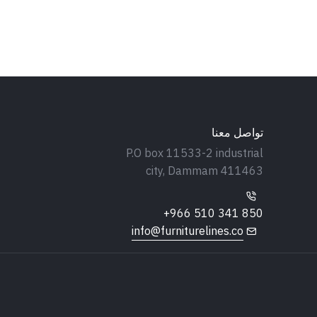
تواصل معنا
P.O box 11533-2 industrial
city, Dammam 411463
+966 510 341 850
info@furniturelines.co