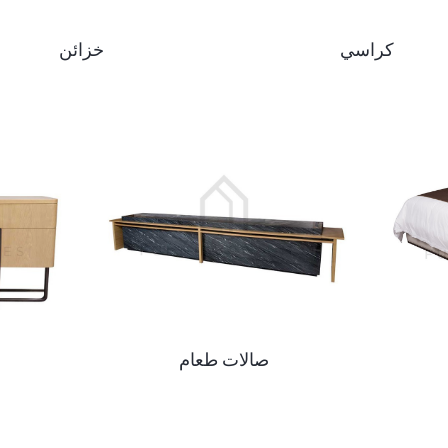
كراسي
خزائن
صالات طعام