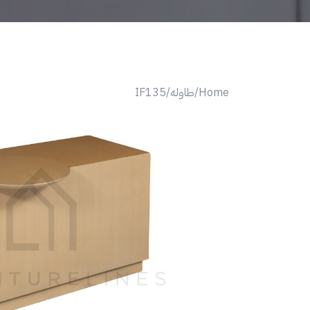
Home/
طاوله/
IF135
Next