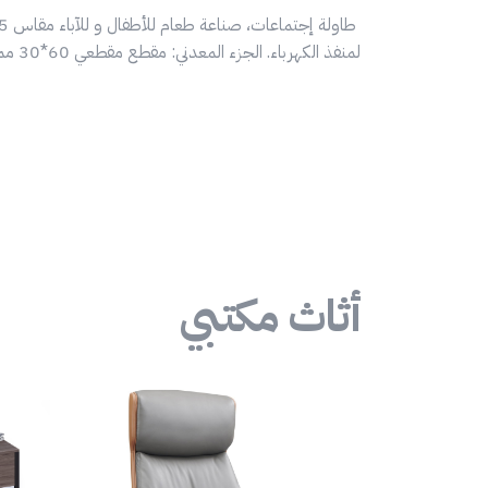
لمنفذ الكهرباء. الجزء المعدني: مقطع مقطعي 60*30 مم من الفولاذ بطلاء بودركوتنج مقاوم للصدأ.
أثاث مكتبي