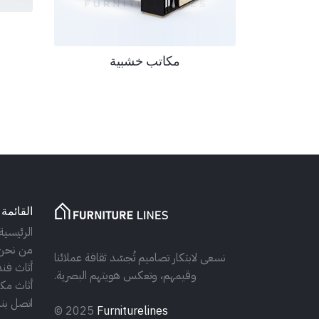
مكاتب خشبية
القائمة 
الرئيسية
من نحن
نسعى لابتكار تصاميم تُجسّد ثقافة عملائنا
أثاث فند
وقيمهم، وتعكس هويتهم البصرية.
أثاث مكت
اتصل بنا
© 2025
Furniturelines