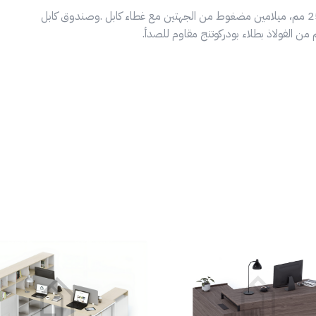
طاولة إجتماعات، صناعة طعام للأطفال و للآباء مقاس 25 مم، ميلامين مضغوط من الجهتين مع غطاء كابل .وصندوق كابل