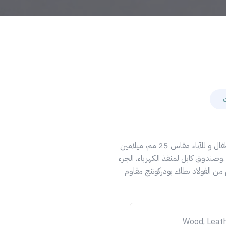
طاولة إجتماعات، صناعة طعام للأطفال و للآباء مقاس 25 مم، ميلامين
صندوق كابل لمنفذ الكهرباء. الجزء
ي: مقطع مقطعي 60*30 مم من الفولاذ بطلاء بودركوتنج مقاوم
Wood, Leath